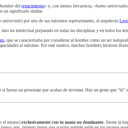
 «hombre del
renacimiento
» y, con menos frecuencia, «
homo universalis
 un significado similar.
 universale
) por uno de sus máximos representantes, el arquitecto
Leon
 sino un intelectual preparado en todas las disciplinas y en todos los ter
nto
, que se caracterizaba por considerar al hombre como un ser todopode
apacidades al máximo. Por este motivo, muchos hombres hicieron florece
o si fueras un personaje que acabas de inventar. Haz un gesto que “tú” n
sar el mouse)
exclusivamente con tu mano no dominante
. Siente la to
nuevo arte, primero tienes que aceptar sentirte inútil en tus propias ma