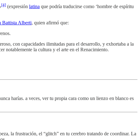
[4]
»
​ (expresión
latina
que podría traducirse como ‘hombre de espíritu
 Battista Alberti
, quien afirmó que:
renos.
roso, con capacidades ilimitadas para el desarrollo, y exhortaba a la
r notablemente la cultura y el arte en el Renacimiento.
unca harías. a veces, ver tu propia cara como un lienzo en blanco es
rpeza, la frustración, el “glitch” en tu cerebro tratando de coordinar. La
nos.