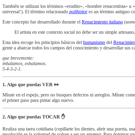
También se utilizan los términos «erudito», «hombre renacentista» u
universal’). El término relacionado
polihistor
es un término antiguo con
Este concepto fue desarrollado durante el
Renacimiento italiano
(
uomo
El artista en este contexto social no debe ser un simple artesano,
Esta idea recoge los principios básicos del
humanismo
del
Renacimie
gente a abarcar todos los campos del conocimiento y desarrollar sus c
que brevemente:
inhalamos, exhalamos.
5-4-3-2-1.
1. Algo que puedas VER 👀
Mírate en el espejo, pero no busques defectos ni arreglos. Mírate com
el primer paso para pintar algo nuevo.
2. Algo que puedas TOCAR ✋
Realiza una tarea cotidiana (cepillarte los dientes, abrir una puerta, u
revolución es la voluntad de volver a ser un amateur. Para dominar un 