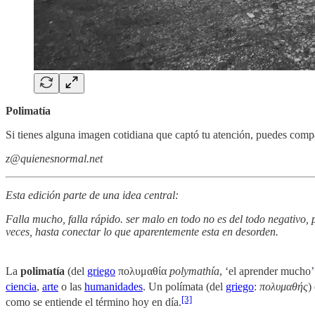
Polimatía
Si tienes alguna imagen cotidiana que captó tu atención, puedes compa
z@quienesnormal.net
Esta edición parte de una idea central:
Falla mucho, falla rápido. ser malo en todo no es del todo negativo,
veces, hasta conectar lo que aparentemente esta en desorden.
La
polimatía
(del
griego
πολυμαθία
polymathía
, ‘el aprender mucho’
ciencia
,
arte
o las
humanidades
. Un polímata (del
griego
:
πολυμαθής
)
[3]
como se entiende el término hoy en día.