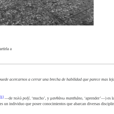
rtirla a
 puede acercarnos a cerrar una brecha de habilidad que parece mas leja
[1]
​ —de πολύ
polý
, ‘mucho’, y μανθάνω
mantháno
, ‘aprender’—) es l
 es un individuo que posee conocimientos que abarcan diversas disciplin