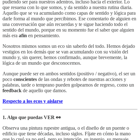
pudiendo ser para nuestros adentros, incluso hacia el exterior. Lo
que resuena con lo que somos, y da sentido a nuestra rutina diaria.
Aquello que se va acumulando como capas de sentido y lógica para
darle forma al mundo que percibimos. Ese comentario de alguien en
una conversación que aún recuerdas y te sigue haciendo todo el
sentido del mundo, porque en su momento fue el saber que alguien
más era
afín
en pensamiento.
Nosotros mismos somos un eco sin saberlo del todo. Hemos dejado
vestigios en los demás que se van acumulando con su visión del
mundo y, sin querer, hemos confirmado, aunque brevemente, la
lógica de un mundo que desconocemos.
Aunque puede ser en ambos sentidos (positivo / negativo), el ser un
poco
conscientes
de las ondas y rebotes de nuestras acciones y
palabras, tarde o temprano pueden golpearnos de regreso, como un
feedback
de aquello que damos.
Respecto a los ecos y aislarse
1. Algo que puedas VER 👀
Observa una pintura rupestre antigua, o el diseño de un puente o
edificio que tiene décadas, incluso siglos. Fíjate en cómo la mano
que lo creó ya no está, pero su intención, su ingenio, su mensaje,