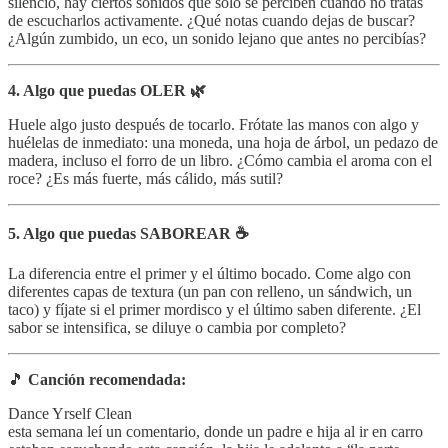
silencio, hay ciertos sonidos que solo se perciben cuando no tratas
de escucharlos activamente. ¿Qué notas cuando dejas de buscar?
¿Algún zumbido, un eco, un sonido lejano que antes no percibías?
4. Algo que puedas OLER 🌿
Huele algo justo después de tocarlo. Frótate las manos con algo y
huélelas de inmediato: una moneda, una hoja de árbol, un pedazo de
madera, incluso el forro de un libro. ¿Cómo cambia el aroma con el
roce? ¿Es más fuerte, más cálido, más sutil?
5. Algo que puedas SABOREAR ☕
La diferencia entre el primer y el último bocado. Come algo con
diferentes capas de textura (un pan con relleno, un sándwich, un
taco) y fíjate si el primer mordisco y el último saben diferente. ¿El
sabor se intensifica, se diluye o cambia por completo?
🎵
Canción recomendada:
Dance Yrself Clean
esta semana leí un comentario, donde un padre e hija al ir en carro