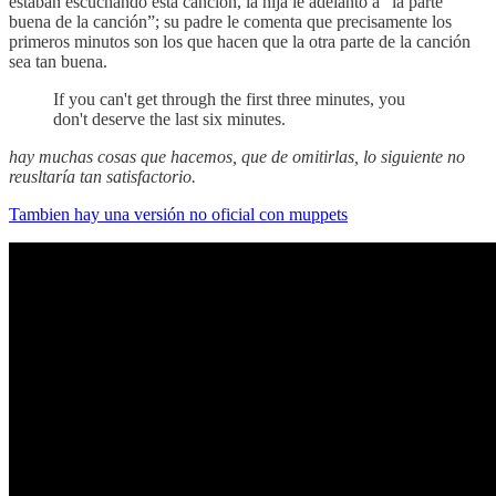
estaban escuchando esta canción, la hija le adelanto a “la parte
buena de la canción”; su padre le comenta que precisamente los
primeros minutos son los que hacen que la otra parte de la canción
sea tan buena.
If you can't get through the first three minutes, you
don't deserve the last six minutes.
hay muchas cosas que hacemos, que de omitirlas, lo siguiente no
reusltaría tan satisfactorio.
Tambien hay una versión no oficial con muppets