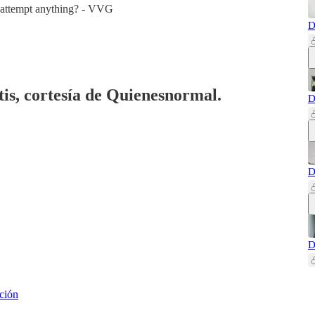
o attempt anything? - VVG
D
tis, cortesía de Quienesnormal.
D
D
D
ción